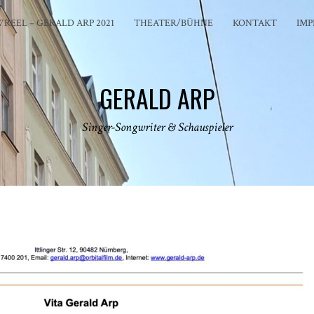
REEL – GERALD ARP 2021
THEATER/BÜHNE
KONTAKT
IM
GERALD ARP
Singer-Songwriter & Schauspieler