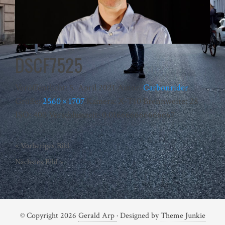
DSCF7525
Veröffentlicht:
5. April 2021
Autor:
Carbonrider
Größe:
2560 × 1707
Kamera:
X-T10
Brennweite:
28
ISO:
400
Verschlusszeit:
0.016666666666667
« Vorheriges Bild
Nächstes Bild »
© Copyright 2026
Gerald Arp
· Designed by
Theme Junkie