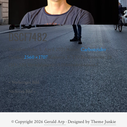
DSCF7482
Veröffentlicht:
5. April 2021
Autor:
Carbonrider
Größe:
2560 × 1707
Kamera:
X-T10
Brennweite:
28
ISO:
320
Verschlusszeit:
0.016666666666667
« Vorheriges Bild
Nächstes Bild »
© Copyright 2026
Gerald Arp
· Designed by
Theme Junkie